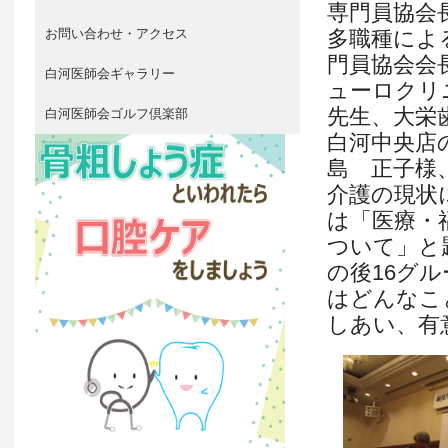
専門員協会
お問い合わせ・アクセス
多職種によ
門員協会会
白河医師会ギャラリー
ューロクリ
先生、大栄
白河医師会ゴルフ倶楽部
白河中央店
島 正子様
介護の現状
は「医療・
ついて」と
の後16グ
はどんなこ
しあい、有