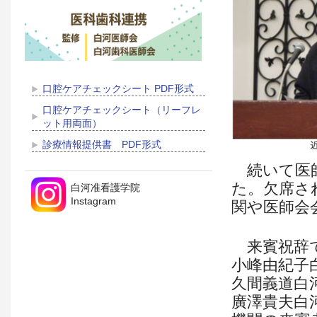
口腔ケアチェックシート PDF形式
口腔ケアチェックシート（リーフレ
ット用両面）
診療情報提供書 PDF形式
続いて医師
た。欠席さ
白河准看護学院
Instagram
関や医師会
来賓祝辞で
小峰由紀子
久間義道白
廣澤貴夫白