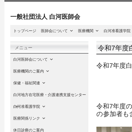
一般社団法人 白河医師会
トップページ
医師会について
医療機関
白河准看護学院
令和7年度
メニュー
白河医師会について
令和
7
年度
医療機関のご案内
保健・福祉関連
白河地方在宅医療・介護連携支援センター
令和
7
年度
白河准看護学院
の参加者も
医療関係リンク
休日診療のご案内