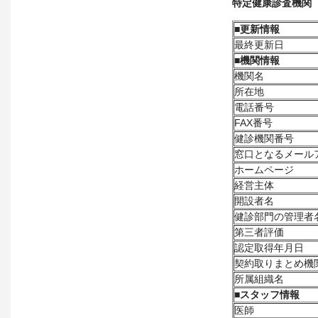
特定健康診査機関
■
更新情報
最終更新日
■
機関情報
機関名
所在地
電話番号
FAX番号
健診機関番号
窓口となるメール
ホームページ
経営主体
開設者名
健診部門の管理者
第三者評価
認定取得年月日
契約取りまとめ機
所属組織名
■
スタッフ情報
医師