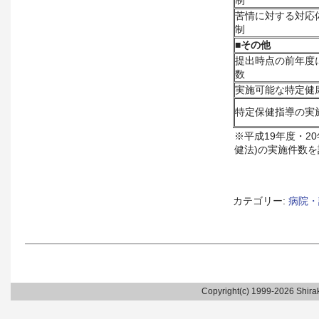
制
苦情に対する対応
制
■
その他
提出時点の前年度
数
実施可能な特定健
特定保健指導の実
※平成19年度・2
健法)の実施件数を
カテゴリー:
病院・
Copyright(c) 1999-2026 Shirak