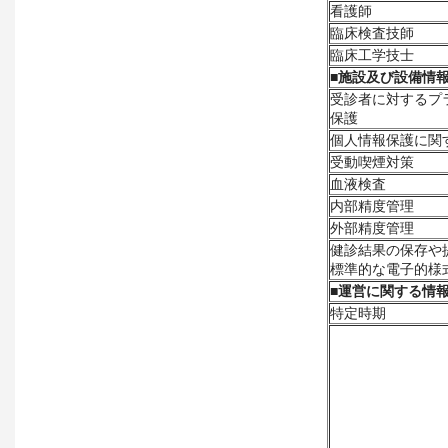
看護師
臨床検査技師
臨床工学技士
■
施設及び設備情
受診者に対するプ
保護
個人情報保護に関
受動喫煙対策
血液検査
内部精度管理
外部精度管理
健診結果の保存や
標準的な電子的様
■
運営に関する情
特定時期