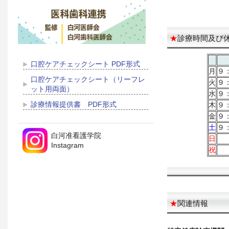
★
診療時間及び
口腔ケアチェックシート PDF形式
月
９
口腔ケアチェックシート（リーフレ
火
９
ット用両面）
水
９
診療情報提供書 PDF形式
木
９
金
９
土
９
白河准看護学院
日
Instagram
祝
★
関連情報