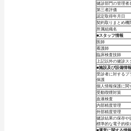
健診部門の管理者
第三者評価
認定取得年月日
契約取りまとめ機
所属組織名
■
スタッフ情報
医師
看護師
臨床検査技師
上記以外の健診ス
■
施設及び設備情
受診者に対するプ
保護
個人情報保護に関
受動喫煙対策
血液検査
内部精度管理
外部精度管理
健診結果の保存や
標準的な電子的様
■
運営に関する情