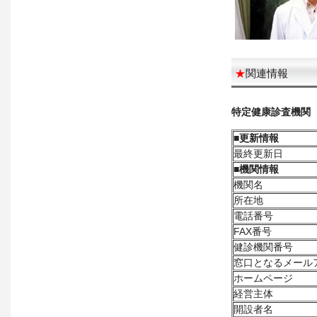
★
関連情報
特定健康診査機関
■
更新情報
最終更新日
■
機関情報
機関名
所在地
電話番号
FAX番号
健診機関番号
窓口となるメール
ホームページ
経営主体
開設者名