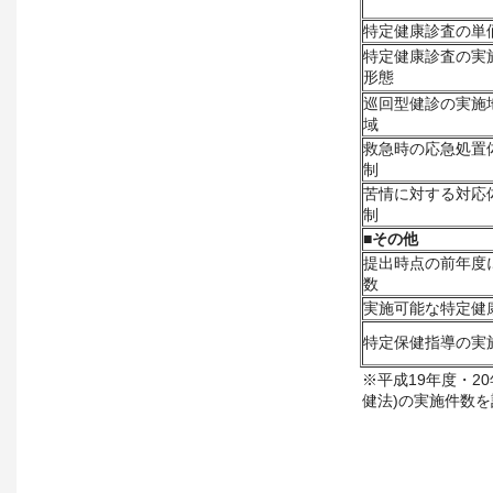
特定健康診査の単
特定健康診査の実
形態
巡回型健診の実施
域
救急時の応急処置
制
苦情に対する対応
制
■
その他
提出時点の前年度
数
実施可能な特定健
特定保健指導の実
※平成19年度・2
健法)の実施件数を