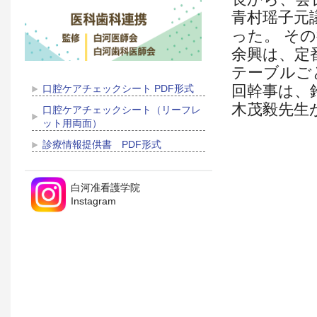
青村瑶子元
った。 そ
余興は、定
テーブルご
回幹事は、
口腔ケアチェックシート PDF形式
木茂毅先生
口腔ケアチェックシート（リーフレ
ット用両面）
診療情報提供書 PDF形式
白河准看護学院
Instagram