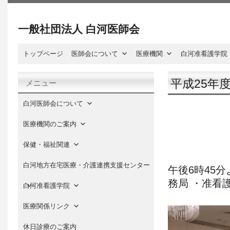
一般社団法人 白河医師会
トップページ
医師会について
医療機関
白河准看護学院
平成25年
メニュー
白河医師会について
医療機関のご案内
保健・福祉関連
白河地方在宅医療・介護連携支援センター
午後6時45
務局 ・准看
白河准看護学院
医療関係リンク
休日診療のご案内