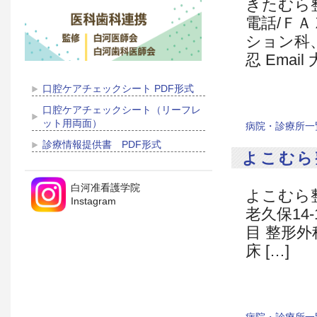
きたむら整形
電話/ＦＡ
ション科、
忍 Email 
口腔ケアチェックシート PDF形式
口腔ケアチェックシート（リーフレ
ット用両面）
病院・診療所一
診療情報提供書 PDF形式
よこむら
白河准看護学院
よこむら整
Instagram
老久保14-1 
目 整形
床 […]